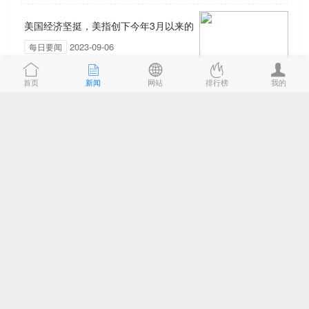
美国经济坚挺，美指创下今年3月以来的
2023-09-06
每日要闻
新高
首页
新闻
网站
排行榜
我的
英特尔明后年委代工需求上升，台积电
2023-09-05
每日要闻
或成受益者
9.5 本周策略
2023-09-05
每日要闻
欧央行焦头烂额，欧洲滞胀担忧成真？
2023-09-04
每日要闻
ARM将于9月举行路演，最大IPO即将来