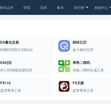
资讯点评
学院
百科
集市
排行榜
友链中心
EA量化交易
财经日历
EABOOK外汇EA论坛
金十财经日历
EA社区
草料二维码
外汇EA智能交易社区
在线二维码生成工具
FX110
FX天眼
监管查询工具
监管查询工具