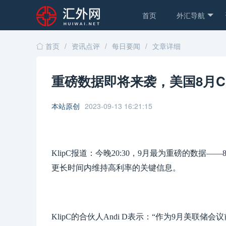
首页
外汇导航
首页
/
资讯点评
/
每日要闻
/
文章详细
重磅数据即将来袭，美国8月C
本站原创
2023-09-13 16:21:15
KlipC报道：今晚20:30，9月最为重磅的数据
更长时间内维持高
利率
的关键信息。
KlipC的合伙人Andi D表示：“作为9月美