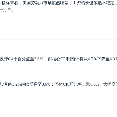
项指标来看，美国劳动力市场依然吃紧，工资增长也依然不稳定
时过早。
”
0.4个百分点至3.6％，而核心CPI则预计将从4.7％下降至4.3
月的3.2%继续反弹至3.6%；整体CPI环比将上涨0.6%，大幅高