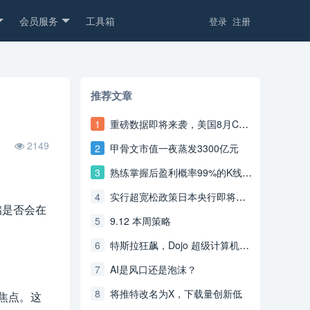
会员服务
工具箱
登录
注册
推荐文章
1
重磅数据即将来袭，美国8月CPI重回上涨轨道？
2149
2
甲骨文市值一夜蒸发3300亿元
3
熟练掌握后盈利概率99%的K线形态--双重底部
4
实行超宽松政策日本央行即将转鹰？
储是否会在
5
9.12 本周策略
6
特斯拉狂飙，Dojo 超级计算机或使特斯拉市值增加6000亿美元
7
AI是风口还是泡沫？
8
将推特改名为X，下载量创新低
大焦点。这