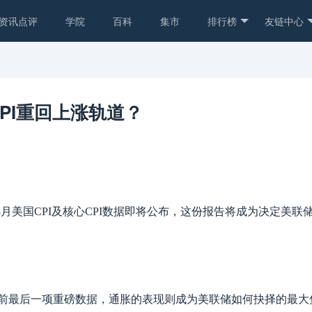
资讯点评
学院
百科
集市
排行榜
友链中心
PI重回上涨轨道？
——8月美国CPI及核心CPI数据即将公布，这份报告将成为决定美联
联储会议前最后一项重磅数据，通胀的表现则成为美联储如何抉择的最