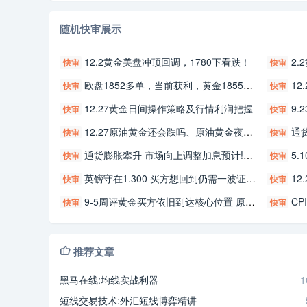
随机快审展示
12.2黄金美盘冲顶回调，1780下看跌！
2
快审
快审
欧盘1852多单，当前获利，黄金1855加仓多了，持续收割中，头寸有单直接找我处理
12
快审
快审
12.27黄金日间操作策略及行情利润把握
9.
快审
快审
12.27原油黄金还会跌吗、原油黄金夜里行情分析及美盘交易参考、黄金行情分析
通货
快审
快审
通货膨胀攀升 市场向上调整加息预计!最新黄金如何进场！
5
快审
快审
英镑守在1.300 买方想回到仍需一波证实！
12
快审
快审
9-5周评黄金买方依旧到达核心位置 原油遇阻周初是核心
CPI
快审
快审
推荐文章
黑马在线:均线实战利器
1
短线交易技术:外汇短线博弈精讲