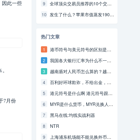
9
全球顶尖交易员推荐的10个交易诀窍策略（上）
，因此一些
10
发生了什么？苹果市值蒸发1900亿美元
热门文章
1
港币符号与美元符号的区别是什么啊？
2
我国各大银行汇率为什么不一样啊？
％。
3
越南盾对人民币怎么算的？越南盾对人民币汇率换算方法是什么
4
百利好环球欺诈，不给出金，无法联系。
5
港元符号是什么啊 港元符号跟美元符号是一样吗
于7月份
6
MYR是什么货币，MYR兑换人民币的汇率是多少啊？
7
黑马在线:均线实战利器
8
NTR
9
上海浦东机场能不能兑换外币吗？外币兑换的运营时间？