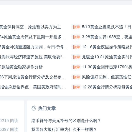
.2黄金保持高空，原油暂以卖方为主
5/13黄金亚盘急跌不追！日间实战思
快审
.24原油黄金周评及下星期一开盘多空操作策略推荐
3.28黄金回弹1938空，夜里1925多
快审
23黄金冲顶遭遇阻力回调，今日行情分析及交易参考
12.16黄金夜里操作策略
快审
膨胀与经济降速齐施压 美联储要“扛不住了”？
尤破金10.21原油黄金实时行情行情分析及黄金最
快审
.10原油黄金独家操作分析
11.30黄金回弹击穿1790“奥密克戎”未知性供应支撑，日
快审
.26下周原油黄金行情分析及交易参考！
风险偏好回到，但震荡性任然存在
快审
报告刷新临界点，美国美政府随时搁置，美联储会议将如何应付？
12.28黄金行情分析期货黄金交易参考、环
快审
热门文章
0215 阅读
港币符号与美元符号的区别是什么啊？
5397 阅读
我国各大银行汇率为什么不一样啊？