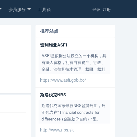
会员服务
工具箱
登录
注册
推荐站点
玻利维亚ASFI
ASFI是依据公法设立的一个机构，具
有法人资格，拥有自有资产、行政、
金融、法律和技术管理、权限、权利
和全国范围内的结构的自主权 ASFI
https://www.asfi.gob.bo/
的目的是规范，控制市场，监管金融
中介活动金融服务和辅助实体。 使
斯洛伐克NBS
命：定期监测金融体系，以确保其稳
定性、可靠性、效率和透明度 愿景
斯洛伐克国家银行NBS监管外汇，外
作为一个战略管理监督机构，拥有公
汇包含在“ Financial contracts for
认的威望和信誉，致力于提高透明
differences (金融差价合约）"里。
度，加强专门技术和人力资源，维护
《斯洛伐克证券和投资服务法》规定
http://www.nbs.sk
金融体系的稳定性、可靠性和效率，
提供与金融工具有关的服务（包括金
保护金融消费者的权益。 目标 1.保护