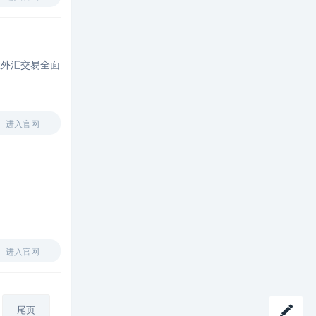
to the provision of investment
度来处理。 如果提交的问题在其管辖
一审提交的投诉时作出的答复;包括投
services 与提供投资服务有关的外汇
范围内，委员会将在完成调查后通知
诉中的事实细节 3.索赔人填写联系表
交易服务 投资公司列表：
您。 联系方式 地址：The
单时，选择你最常用的联系方式。 联
https://subjekty.nbs.sk/?
Commissioner ，Financial Services
系方式 免费咨询电话：800 103 103
握外汇交易全面
aa=select_categ&bb=55&cc=&qq=
Commission ，Phoenix House ，
电子邮件：asfi@asfi.gob.bo
黑名单警告列表：
P.O. Box 188 ，Brades, Montserrat
http://www.nbs.sk/en/financial-
电话: 1-664-491-6887/8 传真: 1-664-
market-supervision-practical-
491-9888 邮箱: fscmrat@candw.ms
进入官网
info/warnings/warning-list-of-non-
authorized-business-activities-of-
entities 监管投诉 一、投诉流程 如果
投资者与金融公司有纠纷，可以： 1.
投诉至金融服务提供商；2.投诉至斯
洛伐克NBS 二、投诉至斯洛伐克NBS
（1）电子邮件发送 - 填写电子表格，
附上证明文件； 投诉表格：
进入官网
https://regfap.nbs.sk/skusky/podanie
（2）邮寄 - 填写打印好的表格，附上
证明文件，邮寄到以下地址：
Národná banka Slovenska Financial
尾页
Consumer Protection Department