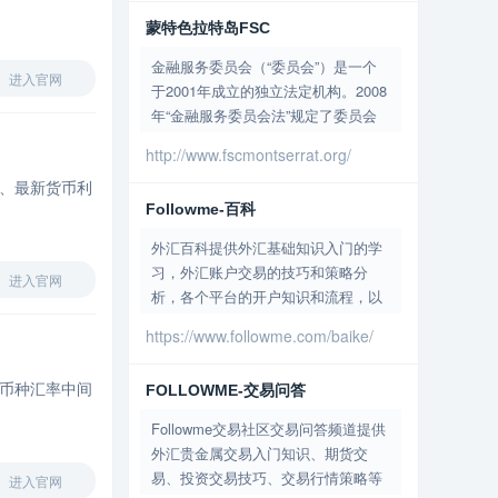
融差价合约）需符合提供投资服务的
授权储蓄的金融中介，提高玻利维亚
蒙特色拉特岛FSC
条件，投资公司（investment firms）
金融体系的公信力。 2.促进金融服务
和银行（banks）可以根据授权提供
金融服务委员会（“委员会”）是一个
的普及。 3.确保金融机构提供高效、
进入官网
投资服务、投资活动和辅助服务。 机
于2001年成立的独立法定机构。2008
安全的金融交易手段，促进经济发
构简介 机构性质 斯洛伐克国家银行
年“金融服务委员会法”规定了委员会
展，满足金融消费者的金融需求。 4.
（NBS）是斯洛伐克的中央银行，是
的职能，该委员会负责许可证监管和
监控遵守中央国家层面的执行机构设
http://www.fscmontserrat.org/
政府机构。 机构历史 NBS成立于
监管外部金融服务提供者，包括国内
置政策和资金的目标。 5.保护金融消
1993年1月1日，主要任务是保障本国
、最新货币利
银行 ，国际银行，信托公司，保险公
费者，受理调查职权范围内的投诉。
货币稳定。 监管职能 斯洛伐克国家
Followme-百科
司，共同基金，企业服务提供商，公
6.控制融资，以满足人们的住房需
银行（NBS）监管金融市场，包括银
司经理，国际商业公司和货币发送服
求，主要是低收入人群。 7.促进金融
外汇百科提供外汇基础知识入门的学
行、外国银行的分支机构、投资公
务。 委员会也是非金融服务提供者的
体系的信息更加透明，使监管对象的
习，外汇账户交易的技巧和策略分
司、投资服务中介、证券交易所、管
进入官网
唯一监督机构，包括律师事务所，房
金融消费者在利率、费用、开支和就
析，各个平台的开户知识和流程，以
理公司、共同基金和集体投资企业、
地产经纪人，汽车经销商，高价值商
业等金融服务上获得更好的信息，在
及汇率测查询，黄金等贵金属的的实
再保险公司、养老基金管理公司、养
https://www.followme.com/baike/
品的其他卖家和奢侈品。 珠宝商和非
更明智的基础上做出更好的决策。 8.
时价格等.
老基金、辅助退休金基金管理公司和
营利组织，并监督他们在反洗钱和反
为了确保金融机构提供优质金融服
其他金融市场受监管实体。 2009年1
恐怖主义法律融资方面的义务。 主要
币种汇率中间
务。 9.维护稳定的偿债能力，提高金
FOLLOWME-交易问答
月1日斯洛伐克加入欧元区，斯洛伐克
职能是根据本法令、监督法规的实施
融体系的效率。 监管查询 总页面：
国家银行便成为了成为欧元体系的一
Followme交易社区交易问答频道提供
和监管金融机构，并管理注册机构。
https://www.asfi.gob.bo/index.php/sist-
部分，众多机能交由欧洲中央银行
外汇贵金属交易入门知识、期货交
1.管理许可证申请 2.受管制人员遵
finan-cf/entidades-de-intermediacion-
（ECB）管理。 在欧元体系中，斯洛
易、投资交易技巧、交易行情策略等
进入官网
守“反洗钱条例”以及与洗钱或资助恐
con-licencia-de-funcionamiento.html
伐克国家银行履行相关任务： 1.货币