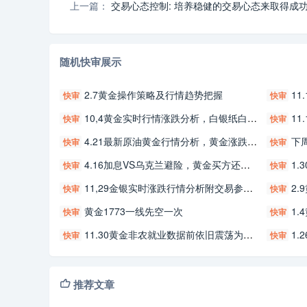
上一篇：
交易心态控制: 培养稳健的交易心态来取得成
随机快审展示
2.7黄金操作策略及行情趋势把握
11
快审
快审
10,4黄金实时行情涨跌分析，白银纸白银交易参考！
11
快审
快审
4.21最新原油黄金行情分析，黄金涨跌准确操作策略附解τ
下周
快审
快审
4.16加息VS乌克兰避险，黄金买方还能走多远吗？金银下周最新行情行情分析及多空交易参考附解τ
1.
快审
快审
11,29金银实时涨跌行情分析附交易参考。
2.
快审
快审
黄金1773一线先空一次
1.
快审
快审
11.30黄金非农就业数据前依旧震荡为主，白盘暂以区间对待！
1.26
快审
快审
推荐文章