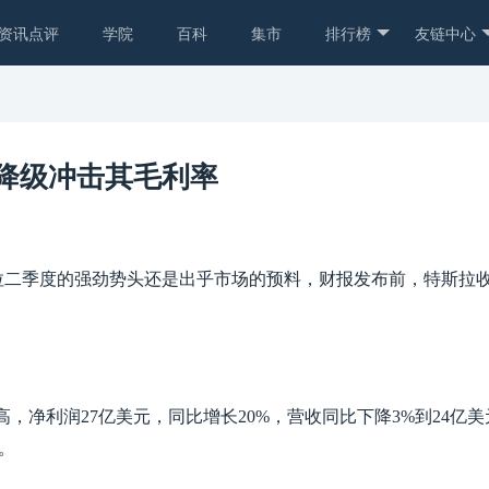
资讯点评
学院
百科
集市
排行榜
友链中心
降级冲击其毛利率
拉二季度的强劲势头还是出乎市场的预料，财报发布前，特斯拉收
高，
净利润
27亿美元，同比增长20%，营收同比下降3%到24亿
元。