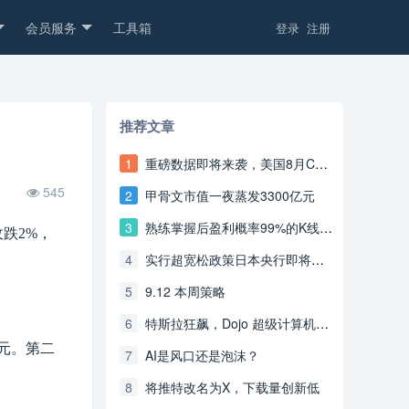
会员服务
工具箱
登录
注册
推荐文章
1
重磅数据即将来袭，美国8月CPI重回上涨轨道？
545
2
甲骨文市值一夜蒸发3300亿元
3
熟练掌握后盈利概率99%的K线形态--双重底部
跌2%，
4
实行超宽松政策日本央行即将转鹰？
5
9.12 本周策略
6
特斯拉狂飙，Dojo 超级计算机或使特斯拉市值增加6000亿美元
美元。第二
7
AI是风口还是泡沫？
8
将推特改名为X，下载量创新低