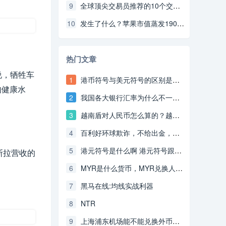
9
全球顶尖交易员推荐的10个交易诀窍策略（上）
10
发生了什么？苹果市值蒸发1900亿美元
热门文章
说，牺牲车
1
港币符号与美元符号的区别是什么啊？
的健康水
2
我国各大银行汇率为什么不一样啊？
3
越南盾对人民币怎么算的？越南盾对人民币汇率换算方法是什么
4
百利好环球欺诈，不给出金，无法联系。
5
港元符号是什么啊 港元符号跟美元符号是一样吗
斯拉营收的
6
MYR是什么货币，MYR兑换人民币的汇率是多少啊？
7
黑马在线:均线实战利器
8
NTR
9
上海浦东机场能不能兑换外币吗？外币兑换的运营时间？