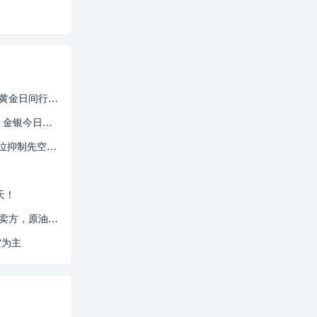
情分析及交易参考
空分析交易参考
多，原油持续顺势多
天！
金今日最新行情分析
空为主