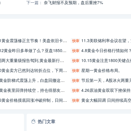
功
下一篇：
奈飞财报不及预期，盘后重挫7%
.1黄金震荡修正主节奏！美盘依旧卡区间！
11.3美联储利率会议在望，黄金日间行
快审
.12黄金昨日多单做了么？亚盘1850持续多！
4.8黄金今日价格行情如何？金银今日多
快审
两大重量级报告驾到,黄金最新行情分析策
10.15黄金注意1800关键点位抑制先空后
快审
30黄金卖方已然到达转折点位，下周多空交易参考细节分析！
星期一黄金价格布局。
快审
9黄金阶梯式震荡上升，白盘回撤这个位置先多！
节后第一天，A股冰火两重
快审
4黄金夜里回弹持续空，持仓得朋友看过来
4.26原油黄金双双下挫保持卖方，原油黄
快审
黄金价格摸底回涨冲破抑制，日间先多后空！原油回调后回弹，买方局势不变，84.7左右多！
黄金大幅回调 日间持续高
快审
热门文章